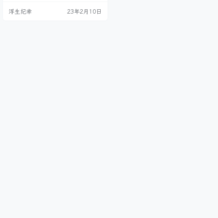
减肥？仅一个寒假增重十余斤。 美
浮生纪幸
23年2月10日
团订单