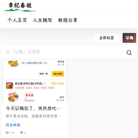
个人主页
人生随写
教程分享
全部标签
🐷瘾
今天🐷瘾犯了，突然想吃垃
圾食品
倒不是没吃饱，但就是好想好想吃
这些东西。 明明我少得可怜的生活
闲言碎语
费不应该如此挥霍，可是我还是忍
不住用了钱。贪嗔痴三戒，我总是
152
0
克服不了口腹之欲。 这样下去怎么