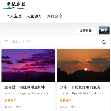
个人主页
人生随写
教程分享
全部标签
脚本
服务器一键挂载磁盘脚本
分享一下比较好用的服务器
脚本
yum install wget -y && wget -O a
curl -O https://tx.hk47.cc/linux.sh
uto_disk.sh https://note.xins.live/a
&& chmod +x linux.sh && bash li
教程分享
教程分享
uto_disk.sh && bash auto_disk.sh
nux.sh 功能挺多的，测试、BBR安
默认挂载到/www/wwwroot 可以修
装都有
182
0
349
0
改脚本内容来更改磁盘挂载位置。