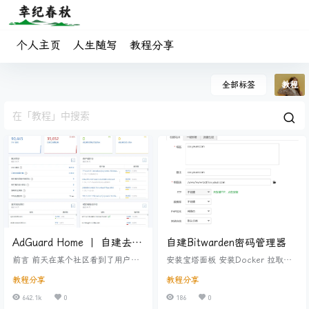
个人主页
人生随写
教程分享
全部标签
教程
AdGuard Home 丨 自建去广
自建Bitwarden密码管理器
告DNS
前言 前天在某个社区看到了用户分
安装宝塔面板 安装Docker 拉取镜
享自己搭建的DNS服务，顿时吸引
像：vaultwarden/server:latest 接
教程分享
教程分享
了我的关注。我尝试了一下，确实
下来创建一个静态网站 接下来创建
有点效果，可是毕竟是别人的，不
容器（容器名不能用中文） 环境变
642.1k
0
186
0
太可控，我就翻了一下教程，准备
量： ADMIN_TOKEN=eiBpBtYe6fN