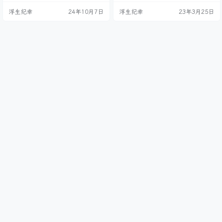
自己搭建一个。 这是我自建DNS一
iXanbVNL3b32zAAnMJGVf 其中，
浮生纪幸
24年10月7日
浮生纪幸
23年3月25日
天的使用情况，帮我拦截了不少无
把your_admin_token_string改成自
益DNS查询。我给路由器也配置上
己设置的字符串并记住。 访问后台
了，所有设备都能享受去广告DNS
需要这个token 接下来设置反向代
了，满足！ 写这么一篇文章，也是
理 再开启SSL…
为了存档，方便以后我再建。 购置
服务器 本次选择的是阿里云ECS 经
济型e实例，目前是…